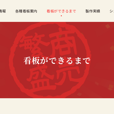
情報
各種看板案内
看板ができるまで
製作実績
シ
看板ができるまで