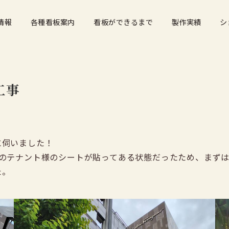
情報
各種看板案内
看板ができるまで
製作実績
シ
工事
に伺いました！
前のテナント様のシートが貼ってある状態だったため、まず
た。